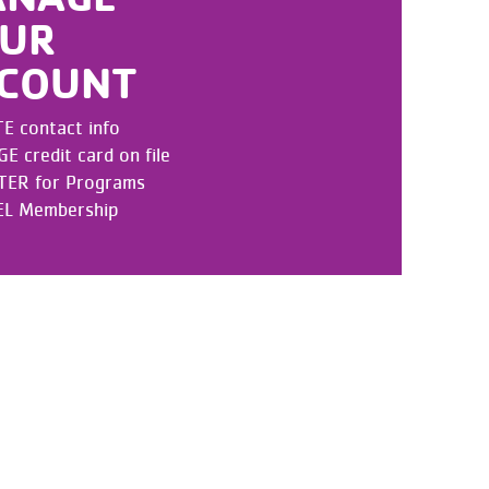
UR
COUNT
E contact info
 credit card on file
TER for Programs
L Membership
UNT
860-347-6907