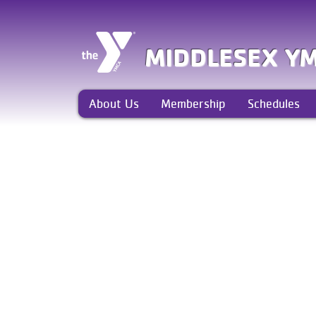
MIDDLESEX Y
About Us
Membership
Schedules