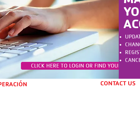
YO
AC
UPDAT
CHANGE
REGIS
CANCE
CLICK HERE TO LOGIN OR FIND YOUR ACCO
CONTACT US
PERACIÓN
la Inclusión:
de todas las edades y de todos los ámbitos de
do para fortalecer las comunidades. Juntos
todas las personas, independientemente de su
 origen étnico, fe, género, identidad de género,
nal, raza u orientación sexual, tengan la