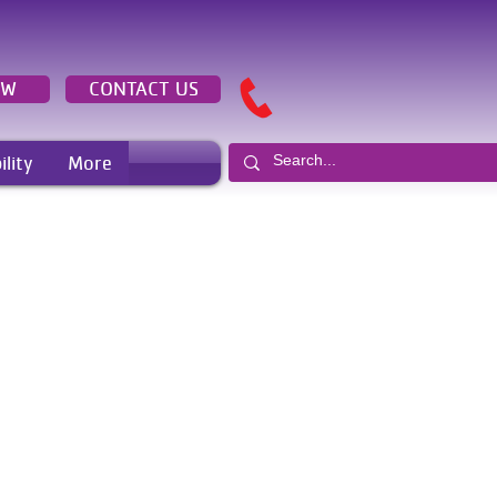
OW
CONTACT US
ility
More