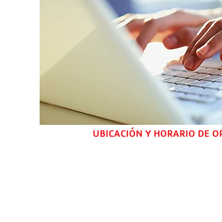
UBICACIÓN Y HORARIO DE O
Nuestro Compromiso con 
La Y está formada por personas 
la vida que trabajan codo con co
trabajamos para garantizar que 
capacidad, edad, origen cultural,
ideología, ingresos, origen nacio