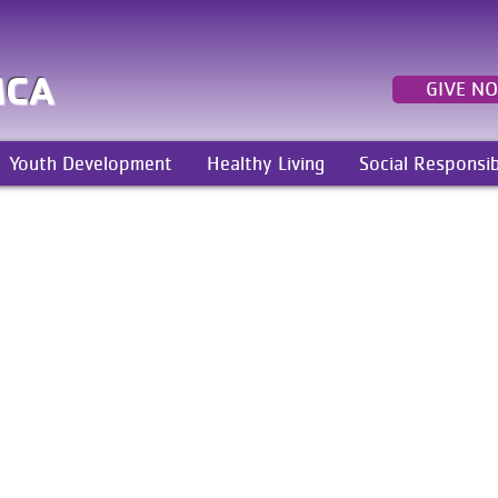
MCA
GIVE N
Youth Development
Healthy Living
Social Responsib