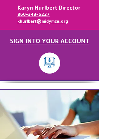
Karyn Hurlbert Director
860-343-6227
khurlbert@midymca.org
SIGN INTO YOUR ACCOUNT