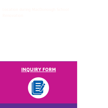
44 Hamlin Street, Middletown
Location during MacDonough
School
Renovation
Hours of Operation: 8:50am - 3:40pm
Monday - Friday
$235 / week tuition fee
Follows Middletown Public School
Calendar and is open the same days that
Middletown Schools are open.
Snacks & Lunch Provided
INQUIRY FORM