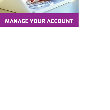
MANAGE YOUR ACCOUNT
UPDATE contact info
CHANGE credit card on file
REGISTER for Programs
CANCEL Membership
CLICK HERE TO LOGIN OR FIND YOUR ACCOUNT
Nuestro Compromiso con la
Inclusión:
La Y está formada por personas de todas
las edades y de todos los ámbitos de la
vida que trabajan codo con codo para
fortalecer las comunidades. Juntos
trabajamos para garantizar que todas las
personas, independientemente de su
capacidad, edad, origen cultural, origen