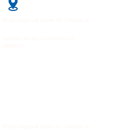
44 Hamlin Street, Middletown
Phelps Ingersoll Center for Children at:
44 Hamlin Street, Middletown
Location during construction of
NMYMCA.
Hours of Operation: 7:15am - 5:15pm
(Monday - Friday)
Sliding tuition fee based on family
income
Year Round Program including summer
Food Provided
Swim Lessons Included
Access to gymnasium during inclement
weather
Phelps Ingersoll Center for Children at: