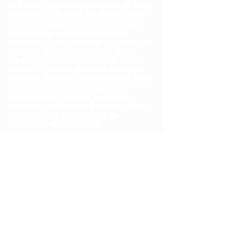
La Y está formada por personas de todas
las edades y de todos los ámbitos de la
vida que trabajan codo con codo para
fortalecer las comunidades. Juntos
trabajamos para garantizar que todas las
personas, independientemente de su
capacidad, edad, origen cultural, origen
étnico, fe, género, identidad de género,
ideología, ingresos, origen nacional, raza
u orientación sexual, tengan la
oportunidad de alcanzar su máximo
potencial con dignidad. Nuestros valores
fundamentales son el cariño, la
honestidad, el respeto y la
responsabilidad; guían todo lo que
hacemos.
La YMCA de Northern Middlesex no
discrimina por motivos de identidad de
género, incluido el uso de baños y
vestuarios. Los clientes de la YMCA
pueden usar el baño y el vestuario de su
identidad de género. Si algún cliente
prefiere más privacidad, ese cliente
puede usar nuestro vestuario mixto y/o